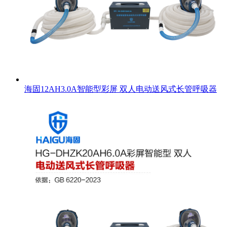
海固12AH3.0A智能型彩屏 双人电动送风式长管呼吸器