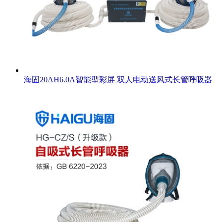
海固20AH6.0A智能型彩屏 双人电动送风式长管呼吸器