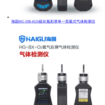
海固HG-DB-H2S硫化氢彩屏单一泵吸式气体检测仪